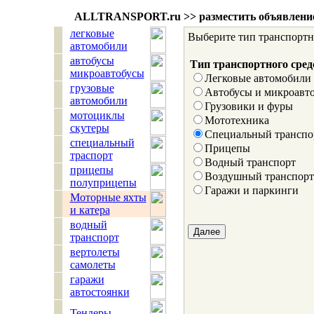
ALLTRANSPORT.
ru
>> разместить объявлени
легковые
Выберите тип транспортно
автомобили
автобусы
Тип транспортного сред
микроавтобусы
Легковые автомобили
грузовые
Автобусы и микроавт
автомобили
Грузовики и фуры
мотоциклы
Мототехника
скутеры
Специальный транспо
специальный
Прицепы
траспорт
Водный транспорт
прицепы
Воздушный транспорт
полуприцепы
Гаражи и паркинги
Моторные яхты
и катера
водный
транспорт
вертолеты
самолеты
гаражи
автостоянки
Тендеры