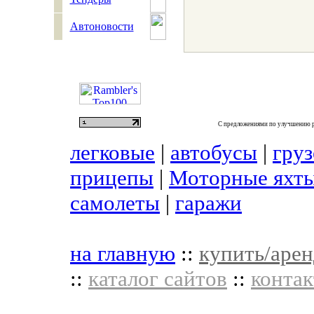
Автоновости
С предложениями по улучшению р
легковые
|
автобусы
|
гру
прицепы
|
Моторные яхты
самолеты
|
гаражи
на главную
::
купить/арен
::
каталог сайтов
::
контак