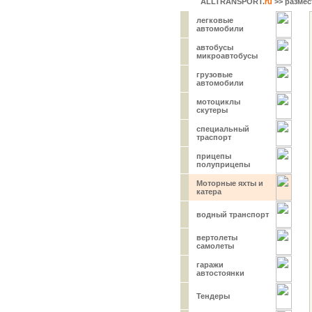
ALLTRANSPORT.
ru
>> размес
легковые
автомобили
автобусы
микроавтобусы
грузовые
автомобили
мотоциклы
скутеры
специальный
траспорт
прицепы
полуприцепы
Моторные яхты и
катера
водный транспорт
вертолеты
самолеты
гаражи
автостоянки
Тендеры