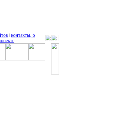
йтов
контакты, о
проекте