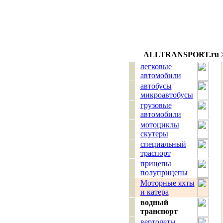
ALLTRANSPORT.
ru
>
легковые
автомобили
автобусы
микроавтобусы
грузовые
автомобили
мотоциклы
скутеры
специальный
траспорт
прицепы
полуприцепы
Моторные яхты
и катера
водный
транспорт
вертолеты