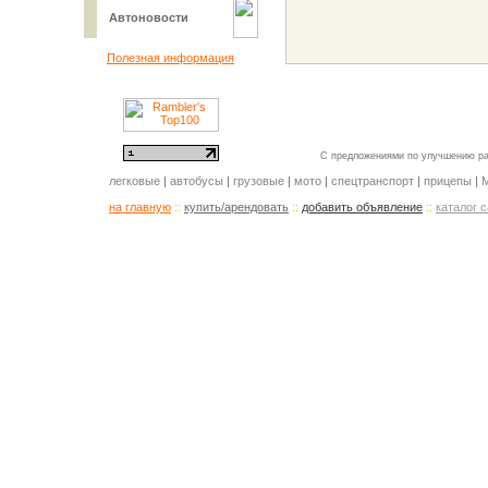
Автоновости
Полезная информация
С предложениями по улучшению ра
легковые
|
автобусы
|
грузовые
|
мото
|
спецтранспорт
|
прицепы
|
М
на главную
::
купить/арендовать
::
добавить объявление
::
каталог 