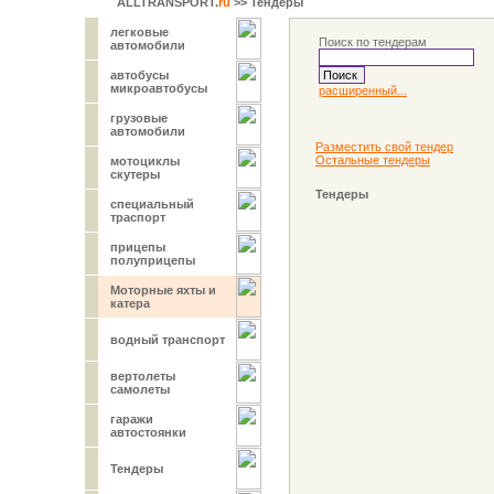
ALLTRANSPORT.
ru
>> Тендеры
легковые
Поиск по тендерам
автомобили
автобусы
микроавтобусы
расширенный...
грузовые
автомобили
Разместить свой тендер
Остальные тендеры
мотоциклы
скутеры
Тендеры
специальный
траспорт
прицепы
полуприцепы
Моторные яхты и
катера
водный транспорт
вертолеты
самолеты
гаражи
автостоянки
Тендеры