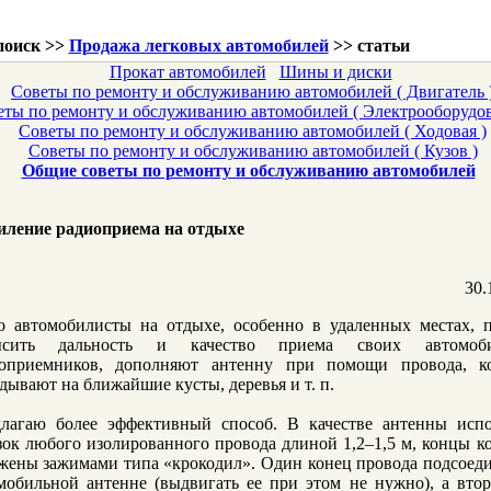
поиск >>
Продажа легковых автомобилей
>> статьи
Прокат автомобилей
Шины и диски
Советы по ремонту и обслуживанию автомобилей ( Двигатель 
еты по ремонту и обслуживанию автомобилей ( Электрооборудов
Советы по ремонту и обслуживанию автомобилей ( Ходовая )
Советы по ремонту и обслуживанию автомобилей ( Кузов )
Общие советы по ремонту и обслуживанию автомобилей
иление радиоприема на отдыхе
30.
о автомобилисты на отдыхе, особенно в удаленных местах, 
ысить дальность и качество приема своих автомоб
оприемников, дополняют антенну при помощи провода, к
дывают на ближайшие кусты, деревья и т. п.
лагаю более эффективный способ. В качестве антенны испо
зок любого изолированного провода длиной 1,2–1,5 м, концы к
жены зажимами типа «крокодил». Один конец провода подсоед
мобильной антенне (выдвигать ее при этом не нужно), а вто