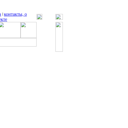
в
контакты, о
екте