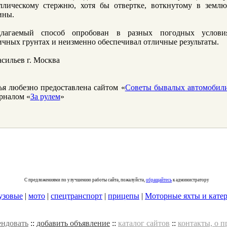
ллическому стержню, хотя бы отвертке, воткнутому в землю
ины.
длагаемый способ опробован в разных погодных услови
ичных грунтах и неизменно обеспечивал отличные результаты.
асильев г. Москва
ья любезно предоставлена сайтом «
Советы бывалых автомобил
рналом «
За рулем
»
С предложениями по улучшению работы сайта, пожалуйста,
обращайтесь
к администратору
узовые
|
мото
|
спецтранспорт
|
прицепы
|
Моторные яхты и кате
ендовать
::
добавить объявление
::
каталог сайтов
::
контакты, о п