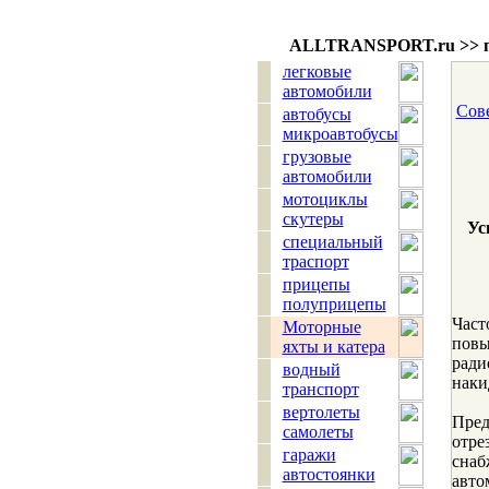
ALLTRANSPORT.
ru
>> 
легковые
автомобили
Сов
автобусы
микроавтобусы
грузовые
автомобили
мотоциклы
скутеры
Ус
специальный
траспорт
прицепы
полуприцепы
Част
Моторные
пов
яхты и катера
ради
водный
наки
транспорт
вертолеты
Пред
самолеты
отре
гаражи
снаб
автостоянки
авто