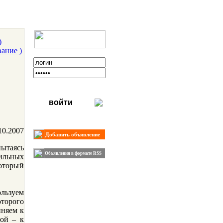
)
ание )
войти
10.2007
Добавить объявление
пытаясь
Объявления в формате RSS
ильных
оторый
льзуем
оторого
иняем к
рой – к