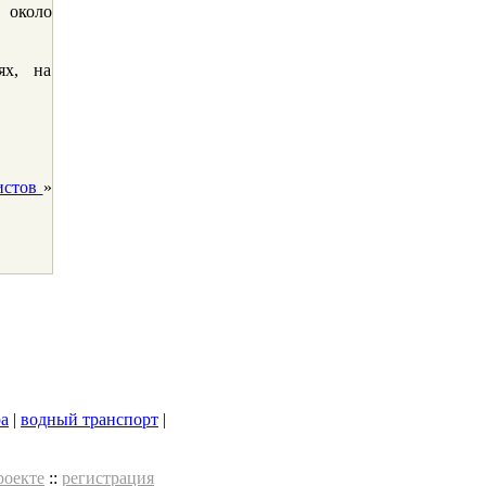
 около
ях, на
истов
»
ра
|
водный транспорт
|
роекте
::
регистрация