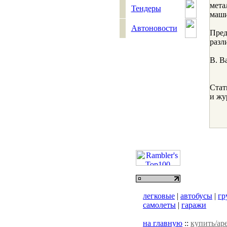
мета
Тендеры
маш
Автоновости
Пре
разл
В. В
Стат
и жу
легковые
|
автобусы
|
гр
самолеты
|
гаражи
на главную
::
купить/ар