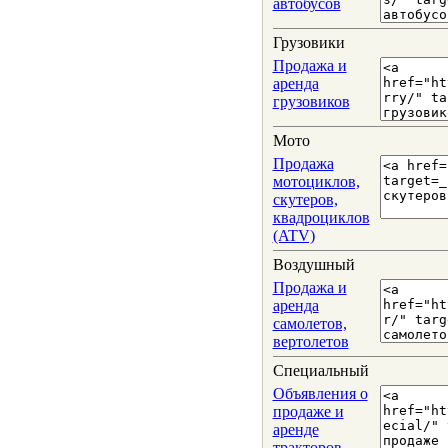
автобусов
Грузовики
Продажа и
аренда
грузовиков
Мото
Продажа
мотоциклов,
скутеров,
квадроциклов
(ATV)
Воздушный
Продажа и
аренда
самолетов,
вертолетов
Специальный
Объявления о
продаже и
аренде
тракторов,