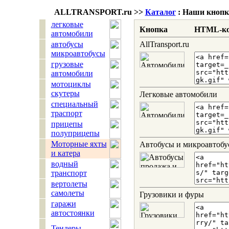
ALLTRANSPORT.
ru
>>
Каталог
: Наши кнопк
легковые
Кнопка
HTML-к
автомобили
автобусы
AllTransport.ru
микроавтобусы
грузовые
автомобили
мотоциклы
скутеры
Легковые автомобили
специальный
траспорт
прицепы
полуприцепы
Моторные яхты
Автобусы и микроавтобу
и катера
водный
транспорт
вертолеты
самолеты
Грузовики и фуры
гаражи
автостоянки
Тендеры