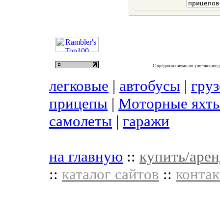
С предложениями по улучшению р
легковые
|
автобусы
|
гру
прицепы
|
Моторные яхты
самолеты
|
гаражи
на главную
::
купить/арен
::
каталог сайтов
::
контак