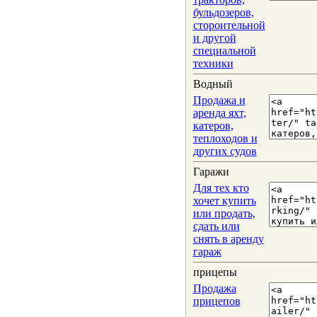
бульдозеров,
стороительной
и другой
специальной
техники
Водный
Продажа и
аренда яхт,
катеров,
теплоходов и
других судов
Гаражи
Для тех кто
хочет купить
или продать,
сдать или
снять в аренду
гараж
прицепы
Продажа
прицепов