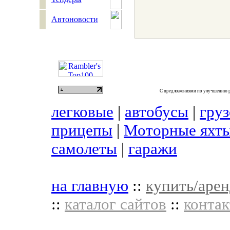
Автоновости
С предложениями по улучшению р
легковые
|
автобусы
|
гру
прицепы
|
Моторные яхты
самолеты
|
гаражи
на главную
::
купить/арен
::
каталог сайтов
::
контак