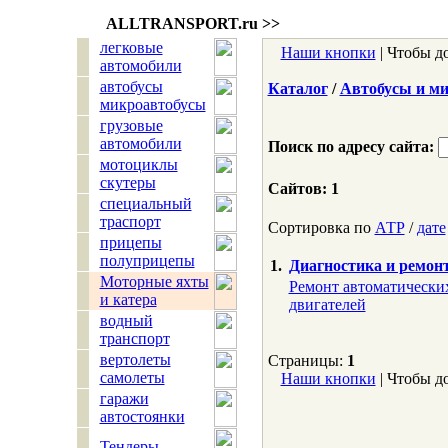
ALLTRANSPORT.
ru
>>
легковые
Наши кнопки
| Чтобы д
автомобили
автобусы
Каталог
/
Автобусы и м
микроавтобусы
грузовые
автомобили
Поиск по адресу сайта:
мотоциклы
скутеры
Сайтов: 1
специальный
траспорт
Сортировка по
АТР
/
дате
прицепы
полуприцепы
1.
Диагностика и ремо
Моторные яхты
Ремонт автоматических
и катера
двигателей
водный
транспорт
вертолеты
Страницы:
1
самолеты
Наши кнопки
| Чтобы д
гаражи
автостоянки
Тендеры