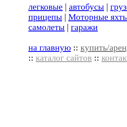
легковые
|
автобусы
|
гру
прицепы
|
Моторные яхты
самолеты
|
гаражи
на главную
::
купить/арен
::
каталог сайтов
::
контак