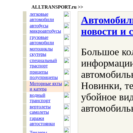
ALLTRANSPORT.
ru
>>
легковые
Автомобилн
автомобили
автобусы
новости и 
микроавтобусы
грузовые
автомобили
мотоциклы
Большое ко
скутеры
информации
специальный
траспорт
автомобиль
прицепы
полуприцепы
Новинки, т
Моторные яхты
и катера
убойное вид
водный
транспорт
автомобиль
вертолеты
самолеты
гаражи
автостоянки
Тендеры