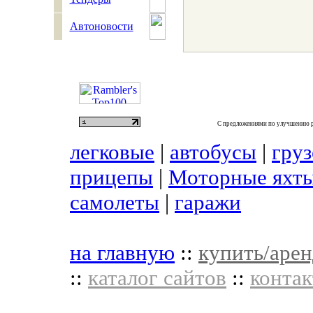
Автоновости
С предложениями по улучшению р
легковые
|
автобусы
|
гру
прицепы
|
Моторные яхты
самолеты
|
гаражи
на главную
::
купить/арен
::
каталог сайтов
::
контак