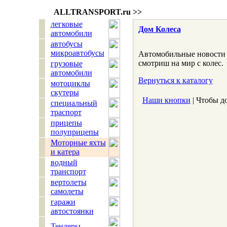
ALLTRANSPORT.
ru
>>
легковые
Дом Колеса
автомобили
автобусы
микроавтобусы
Автомобильные новости и
смотриш на мир с колес.
грузовые
автомобили
Вернуться к каталогу
мотоциклы
скутеры
Наши кнопки
| Чтобы д
специальный
траспорт
прицепы
полуприцепы
Моторные яхты
и катера
водный
транспорт
вертолеты
самолеты
гаражи
автостоянки
Тендеры