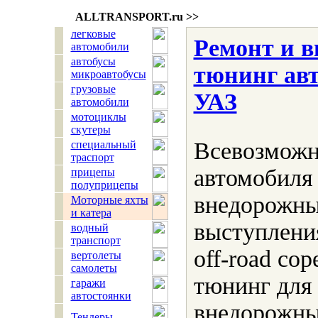
ALLTRANSPORT.
ru
>>
легковые
Ремонт и 
автомобили
автобусы
тюнинг ав
микроавтобусы
грузовые
УАЗ
автомобили
мотоциклы
скутеры
Всевозмож
специальный
траспорт
автомобиля
прицепы
полуприцепы
внедорожны
Моторные яхты
и катера
выступлени
водный
транспорт
off-road со
вертолеты
самолеты
тюнинг для
гаражи
автостоянки
внедорожны
Тендеры