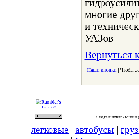
гидроусилит
многие дру
и техничес
УАЗов
Вернуться к
Наши кнопки
| Чтобы д
С предложениями по улучшению р
легковые
|
автобусы
|
гру