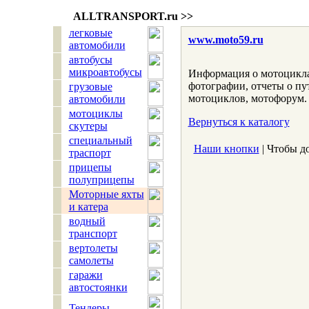
ALLTRANSPORT.
ru
>>
легковые
www.moto59.ru
автомобили
автобусы
микроавтобусы
Информация о мотоцикла
фотографии, отчеты о пу
грузовые
мотоциклов, мотофорум.
автомобили
мотоциклы
Вернуться к каталогу
скутеры
специальный
Наши кнопки
| Чтобы д
траспорт
прицепы
полуприцепы
Моторные яхты
и катера
водный
транспорт
вертолеты
самолеты
гаражи
автостоянки
Тендеры