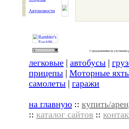
Автоновости
С предложениями по улучшению р
легковые
|
автобусы
|
гру
прицепы
|
Моторные яхты
самолеты
|
гаражи
на главную
::
купить/арен
::
каталог сайтов
::
контак