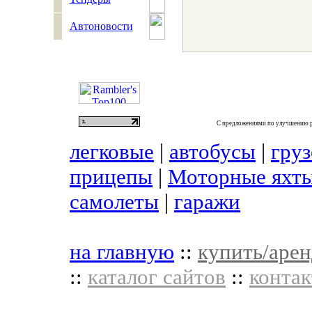
Автоновости
С предложениями по улучшению р
легковые
|
автобусы
|
гру
прицепы
|
Моторные яхты
самолеты
|
гаражи
на главную
::
купить/арен
::
каталог сайтов
::
контак