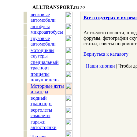
ALLTRANSPORT.
ru
>>
легковые
Все о скутерах и их рем
автомобили
автобусы
микроавтобусы
Авто-мото новости, прод
форумы, фотографии скут
грузовые
статьи, советы по ремонт
автомобили
мотоциклы
Вернуться к каталогу
скутеры
специальный
Наши кнопки
| Чтобы д
траспорт
прицепы
полуприцепы
Моторные яхты
и катера
водный
транспорт
вертолеты
самолеты
гаражи
автостоянки
Тендеры