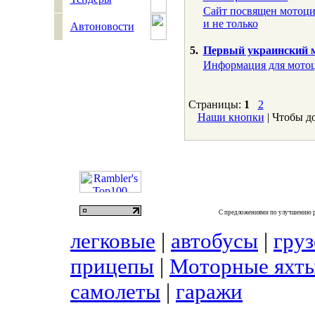
Сайт посвящен мотоцик
и не только
Автоновости
5.
Первый украинский 
Информация для мотоц
Страницы:
1
2
Наши кнопки
| Чтобы д
С предложениями по улучшению р
легковые
|
автобусы
|
гру
прицепы
|
Моторные яхты
самолеты
|
гаражи