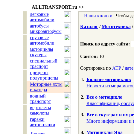
ALLTRANSPORT.
ru
>>
легковые
Наши кнопки
| Чтобы д
автомобили
автобусы
Каталог
/
Мототехника
/
микроавтобусы
грузовые
автомобили
Поиск по адресу сайта:
мотоциклы
скутеры
Сайтов: 10
специальный
траспорт
Сортировка по
АТР
/
дате
прицепы
полуприцепы
1.
Больше мотоциклов
Моторные яхты
Новости из мира мото
и катера
водный
2.
Все о мотоцикле
транспорт
Классификация, обслу
вертолеты
самолеты
3.
Все о скутерах и их р
гаражи
Много информации и в
автостоянки
4.
Мотоциклы Ява
Тендеры