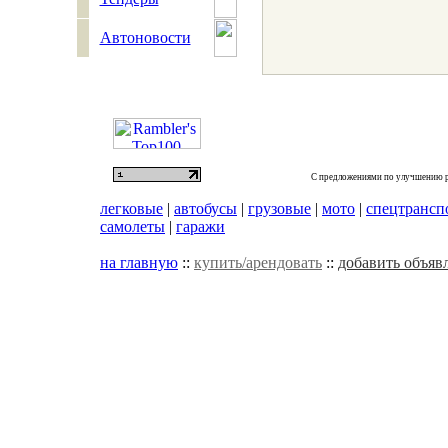
Автоновости
С предложениями по улучшению р
легковые
|
автобусы
|
грузовые
|
мото
|
спецтрансп
самолеты
|
гаражи
на главную
::
купить/арендовать
::
добавить объяв