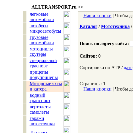
ALLTRANSPORT.
ru
>>
легковые
Наши кнопки
| Чтобы д
автомобили
автобусы
Каталог
/
Мототехника
/
микроавтобусы
грузовые
автомобили
Поиск по адресу сайта:
мотоциклы
скутеры
Сайтов: 0
специальный
траспорт
Сортировка по АТР /
дате
прицепы
полуприцепы
Страницы:
1
Моторные яхты
и катера
Наши кнопки
| Чтобы д
водный
транспорт
вертолеты
самолеты
гаражи
автостоянки
Тендеры