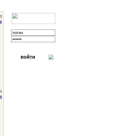
о
я
войти
о
я