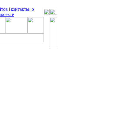
йтов
контакты, о
проекте