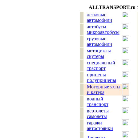
ALLTRANSPORT.
ru
легковые
автомобили
автобусы
микроавтобусы
грузовые
автомобили
мотоциклы
скутеры
специальный
траспорт
прицепы
полуприцепы
Моторные яхты
и катера
водный
транспорт
вертолеты
самолеты
гаражи
автостоянки
Тендеры