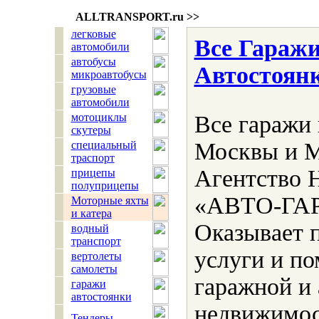
ALLTRANSPORT.
ru
>>
легковые
Все Гаражи
автомобили
автобусы
Автостоян
микроавтобусы
грузовые
автомобили
мотоциклы
Все гаражи 
скутеры
Москвы и М
специальный
траспорт
Агентство 
прицепы
полуприцепы
«АВТО-ГАР
Моторные яхты
и катера
Оказывает 
водный
транспорт
услуги и п
вертолеты
самолеты
гаражной и
гаражи
автостоянки
недвижимос
Тендеры