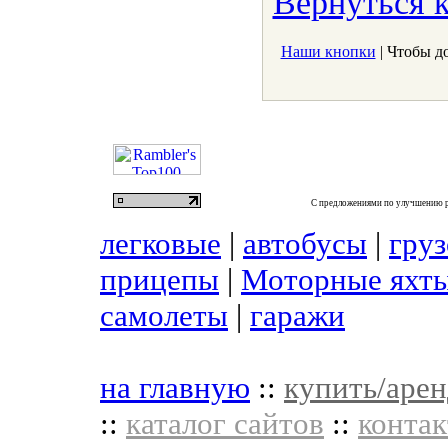
Вернуться к
Наши кнопки
| Чтобы д
С предложениями по улучшению р
легковые
|
автобусы
|
гру
прицепы
|
Моторные яхты
самолеты
|
гаражи
на главную
::
купить/арен
::
каталог сайтов
::
контак