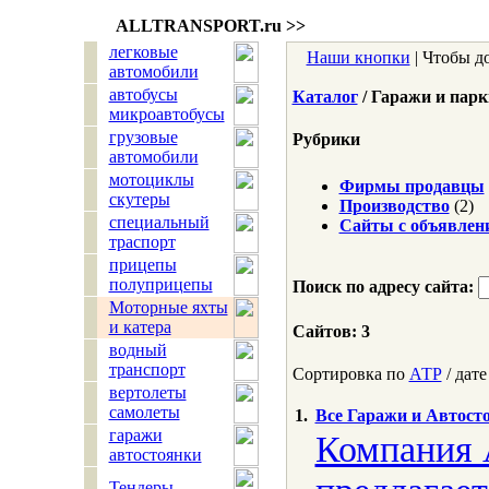
ALLTRANSPORT.
ru
>>
легковые
Наши кнопки
| Чтобы д
автомобили
автобусы
Каталог
/ Гаражи и пар
микроавтобусы
грузовые
Рубрики
автомобили
мотоциклы
Фирмы продавцы
скутеры
Производство
(2)
специальный
Сайты с объявлен
траспорт
прицепы
полуприцепы
Поиск по адресу сайта:
Моторные яхты
и катера
Сайтов: 3
водный
транспорт
Сортировка по
АТР
/ дате
вертолеты
самолеты
1.
Все Гаражи и Автост
гаражи
Компания
автостоянки
Тендеры